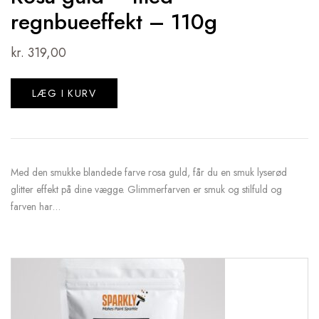
regnbueeffekt – 110g
kr.
319,00
LÆG I KURV
Med den smukke blandede farve rosa guld, får du en smuk lyserød
glitter effekt på dine vægge. Glimmerfarven er smuk og stilfuld og
farven har…