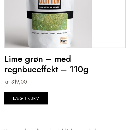
Lime grøn – med
regnbueeffekt – 110g
kr.
319,00
LÆG I KURV