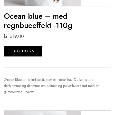
Ocean blue – med
regnbueeffekt -110g
kr.
319,00
LÆG I KURV
Ocean Blue er lys turkisblåt, som et tropisk hav. Du kan sidde
derhjemme og drømme om palmer og pulverhvidt sand med en
glimmervæg i havets…