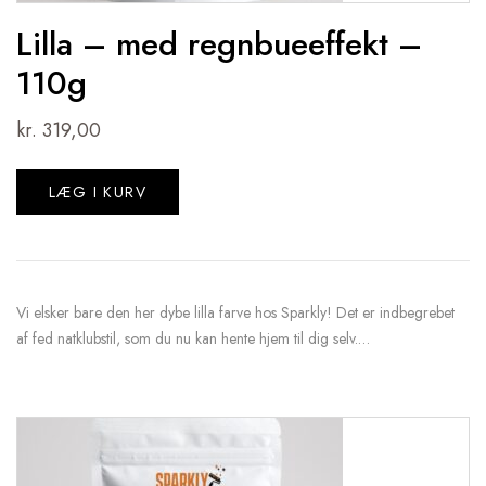
Lilla – med regnbueeffekt –
110g
kr.
319,00
LÆG I KURV
Vi elsker bare den her dybe lilla farve hos Sparkly! Det er indbegrebet
af fed natklubstil, som du nu kan hente hjem til dig selv.…