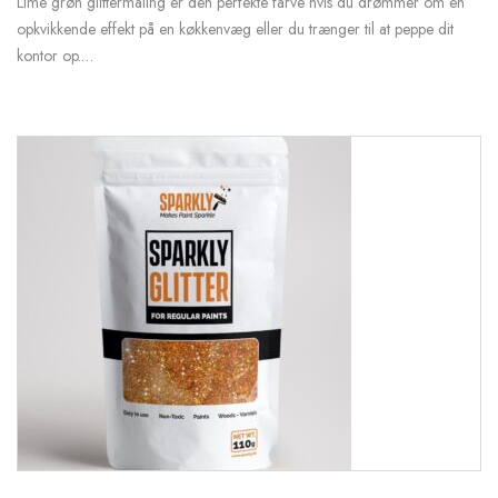
Lime grøn glittermaling er den perfekte farve hvis du drømmer om en
opkvikkende effekt på en køkkenvæg eller du trænger til at peppe dit
kontor op.…