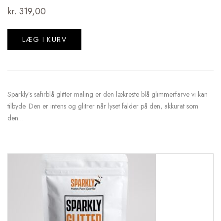
kr.
319,00
LÆG I KURV
Sparkly’s safirblå glitter maling er den lækreste blå glimmerfarve vi kan
tilbyde. Den er intens og glitrer når lyset falder på den, akkurat som
den…