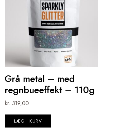
Grå metal – med
regnbueeffekt – 110g
kr.
319,00
LÆG I KURV