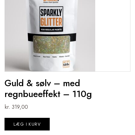
Guld & sølv – med
regnbueeffekt – 110g
kr.
319,00
LÆG I KURV