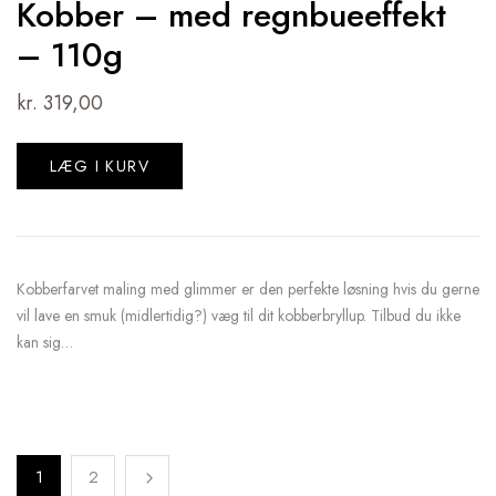
Kobber – med regnbueeffekt
– 110g
kr.
319,00
LÆG I KURV
Kobberfarvet maling med glimmer er den perfekte løsning hvis du gerne
vil lave en smuk (midlertidig?) væg til dit kobberbryllup. Tilbud du ikke
kan sig…
1
2