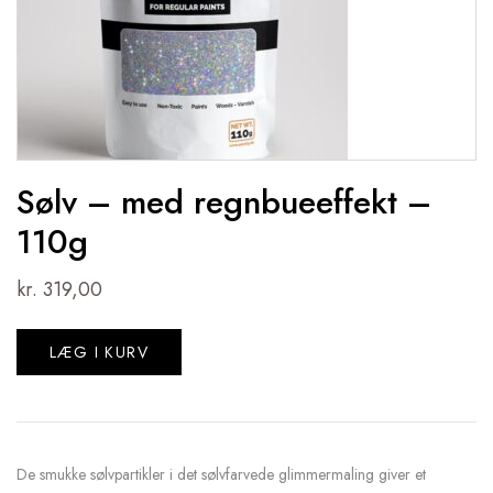
Sølv – med regnbueeffekt –
110g
kr.
319,00
LÆG I KURV
De smukke sølvpartikler i det sølvfarvede glimmermaling giver et