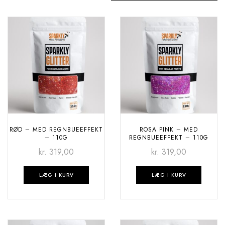
RØD – MED REGNBUEEFFEKT
ROSA PINK – MED
– 110G
REGNBUEEFFEKT – 110G
kr.
319,00
kr.
319,00
LÆG I KURV
LÆG I KURV