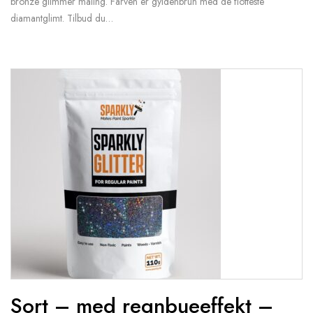
bronze glimmer maling. Farven er gyldenbrun med de flotteste
diamantglimt. Tilbud du…
Sort – med regnbueeffekt –