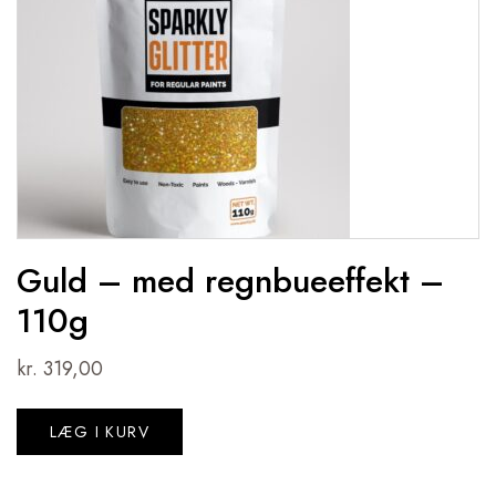
Guld – med regnbueeffekt –
110g
kr.
319,00
LÆG I KURV