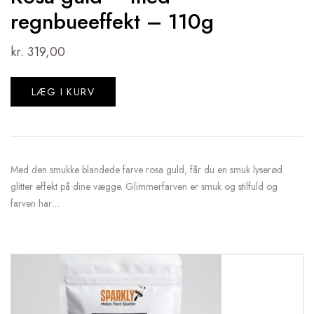
regnbueeffekt – 110g
kr.
319,00
LÆG I KURV
Med den smukke blandede farve rosa guld, får du en smuk lyserød
glitter effekt på dine vægge. Glimmerfarven er smuk og stilfuld og
farven har…