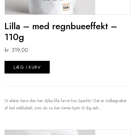
Lilla – med regnbueeffekt –
110g
kr.
319,00
LÆG I KURV
Vi elsker bare den her dybe lilla farve hos Sparkly! Det er indbegrebet
af fed natklubstil, som du nu kan hente hjem til dig selv.…