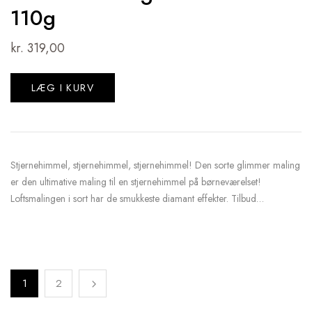
110g
kr.
319,00
LÆG I KURV
Stjernehimmel, stjernehimmel, stjernehimmel! Den sorte glimmer maling
er den ultimative maling til en stjernehimmel på børneværelset!
Loftsmalingen i sort har de smukkeste diamant effekter. Tilbud…
1
2