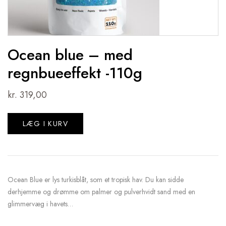
Ocean blue – med
regnbueeffekt -110g
kr.
319,00
LÆG I KURV
Ocean Blue er lys turkisblåt, som et tropisk hav. Du kan sidde
derhjemme og drømme om palmer og pulverhvidt sand med en
glimmervæg i havets…