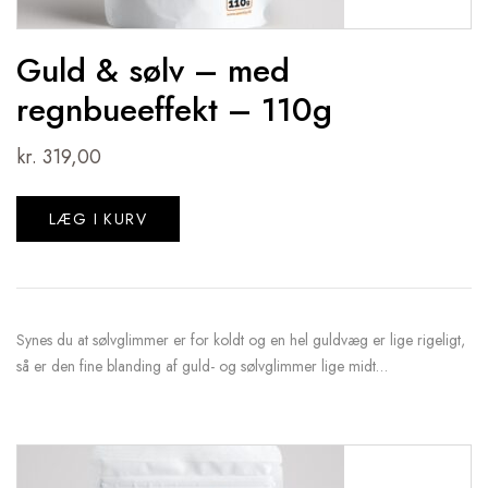
Guld & sølv – med
regnbueeffekt – 110g
kr.
319,00
LÆG I KURV
Synes du at sølvglimmer er for koldt og en hel guldvæg er lige rigeligt,
så er den fine blanding af guld- og sølvglimmer lige midt…