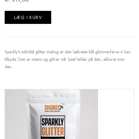
LÆG I KURV
Sparkly’s safirblå glitter maling er den lækreste blå glimmerfarve vi kan
tilbyde. Den er intens og glitrer når lyset falder på den, akkurat som
den…