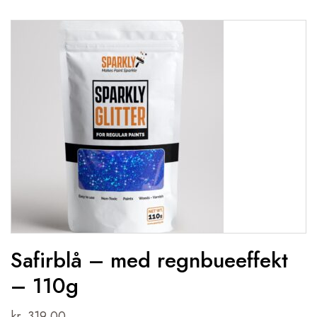
Safirblå – med regnbueeffekt
– 110g
kr.
319,00