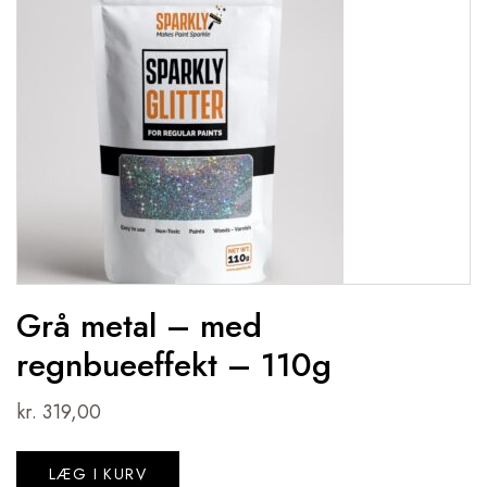
Grå metal – med
regnbueeffekt – 110g
kr.
319,00
LÆG I KURV