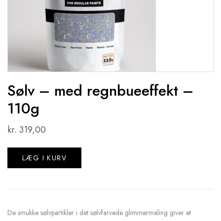
Sølv – med regnbueeffekt –
110g
kr.
319,00
LÆG I KURV
De smukke sølvpartikler i det sølvfarvede glimmermaling giver et