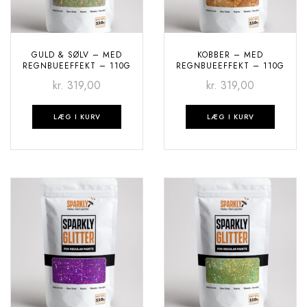
GULD & SØLV – MED
KOBBER – MED
REGNBUEEFFEKT – 110G
REGNBUEEFFEKT – 110G
kr.
319,00
kr.
319,00
LÆG I KURV
LÆG I KURV