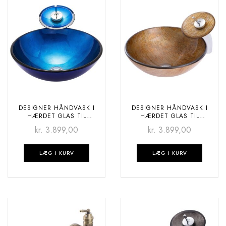
DESIGNER HÅNDVASK I
DESIGNER HÅNDVASK I
HÆRDET GLAS TIL
HÆRDET GLAS TIL
BADEVÆRELSET – DEEP
BADEVÆRELSET – DESERT
kr.
3.899,00
kr.
3.899,00
OCEAN
LÆG I KURV
LÆG I KURV