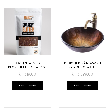
BRONZE – MED
DESIGNER HÅNDVASK I
REGNBUEEFFEKT – 110G
HÆRDET GLAS TIL
BADEVÆRELSET – BLACK
kr.
319,00
kr.
3.899,00
BROWN
LÆG I KURV
LÆG I KURV