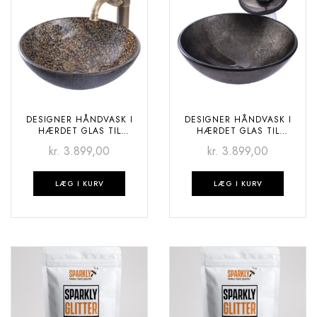
DESIGNER HÅNDVASK I
DESIGNER HÅNDVASK I
HÆRDET GLAS TIL
HÆRDET GLAS TIL
BADEVÆRELSET – GRANIT
BADEVÆRELSET – SKY
kr.
3.899,00
kr.
3.899,00
STARS
LÆG I KURV
LÆG I KURV