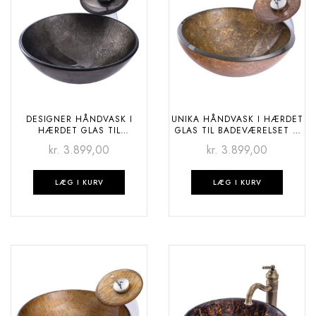
DESIGNER HÅNDVASK I
UNIKA HÅNDVASK I HÆRDET
HÆRDET GLAS TIL
GLAS TIL BADEVÆRELSET –
BADEVÆRELSET – SKY
BROWN MARBLE
kr.
3.899,00
kr.
3.899,00
STARS
LÆG I KURV
LÆG I KURV