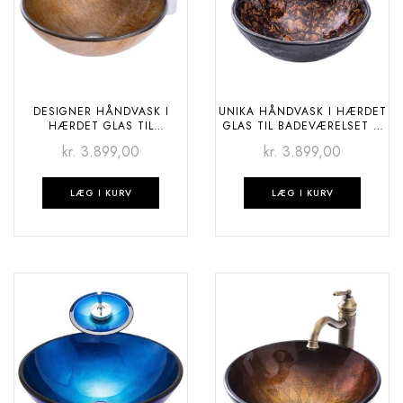
DESIGNER HÅNDVASK I
UNIKA HÅNDVASK I HÆRDET
HÆRDET GLAS TIL
GLAS TIL BADEVÆRELSET –
BADEVÆRELSET – DESERT
FIRE
kr.
3.899,00
kr.
3.899,00
LÆG I KURV
LÆG I KURV