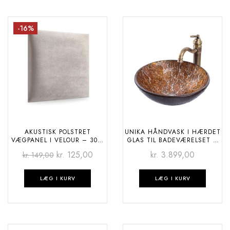
-16%
AKUSTISK POLSTRET
UNIKA HÅNDVASK I HÆRDET
VÆGPANEL I VELOUR – 30 ×
GLAS TIL BADEVÆRELSET –
30 CM
BROWN MARBLE
kr.
125,00
kr.
3.899,00
kr.
149,00
LÆG I KURV
LÆG I KURV