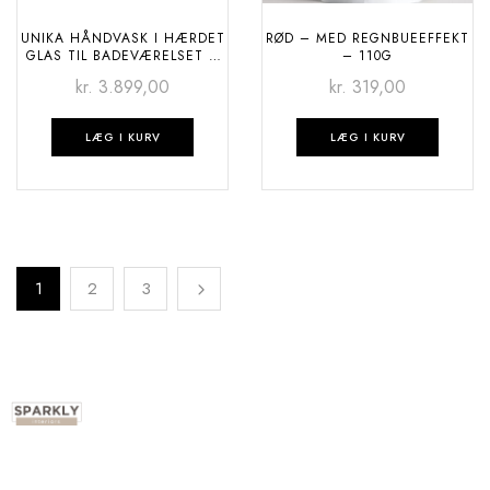
UNIKA HÅNDVASK I HÆRDET
RØD – MED REGNBUEEFFEKT
GLAS TIL BADEVÆRELSET –
– 110G
BLACK LAVA
kr.
3.899,00
kr.
319,00
LÆG I KURV
LÆG I KURV
1
2
3