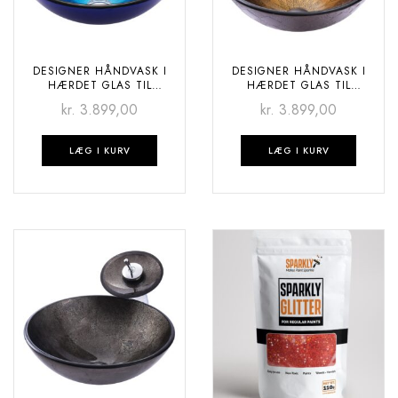
DESIGNER HÅNDVASK I
DESIGNER HÅNDVASK I
HÆRDET GLAS TIL
HÆRDET GLAS TIL
BADEVÆRELSET – DEEP
BADEVÆRELSET – BLACK
kr.
3.899,00
kr.
3.899,00
OCEAN
BROWN
LÆG I KURV
LÆG I KURV