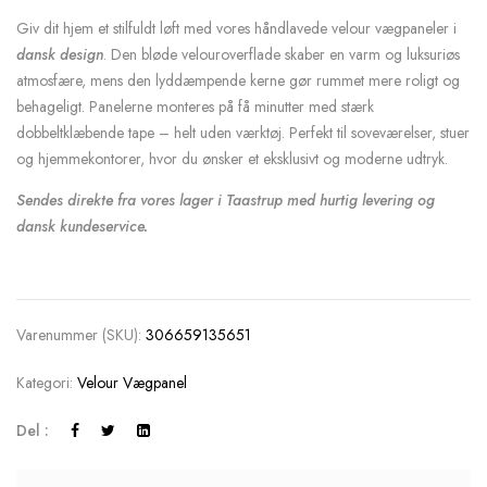
Giv dit hjem et stilfuldt løft med vores håndlavede velour vægpaneler i
dansk design
. Den bløde velouroverflade skaber en varm og luksuriøs
atmosfære, mens den lyddæmpende kerne gør rummet mere roligt og
behageligt. Panelerne monteres på få minutter med stærk
dobbeltklæbende tape – helt uden værktøj. Perfekt til soveværelser, stuer
og hjemmekontorer, hvor du ønsker et eksklusivt og moderne udtryk.
Sendes direkte fra vores lager i Taastrup med hurtig levering og
dansk kundeservice.
Varenummer (SKU):
306659135651
Kategori:
Velour Vægpanel
Del :