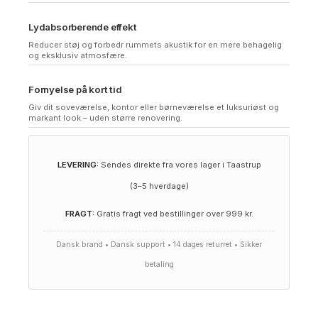
Lydabsorberende effekt
Reducer støj og forbedr rummets akustik for en mere behagelig
og eksklusiv atmosfære.
Fornyelse på kort tid
Giv dit soveværelse, kontor eller børneværelse et luksuriøst og
markant look – uden større renovering.
LEVERING:
Sendes direkte fra vores lager i Taastrup
(3–5 hverdage)
FRAGT:
Gratis fragt ved bestillinger over 999 kr.
Dansk brand • Dansk support • 14 dages returret • Sikker
betaling