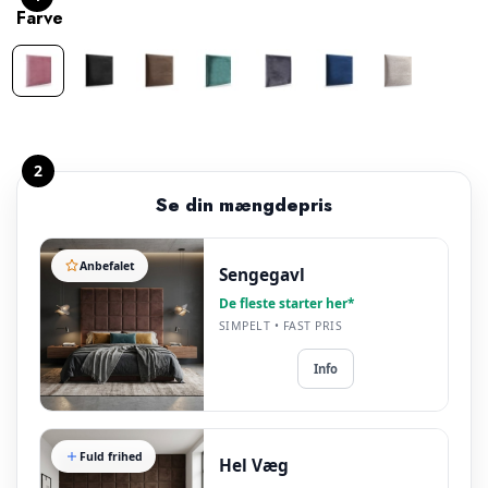
Farve
2
Se din mængdepris
Anbefalet
Sengegavl
De fleste starter her*
SIMPELT • FAST PRIS
Info
Fuld frihed
Hel Væg