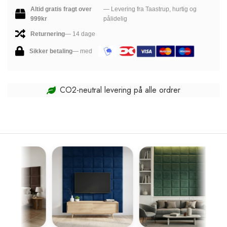
Altid gratis fragt over
— Levering fra Taastrup, hurtig og
999kr
pålidelig
Returnering
— 14 dage
Sikker betaling
— med
CO2-neutral levering på alle ordrer