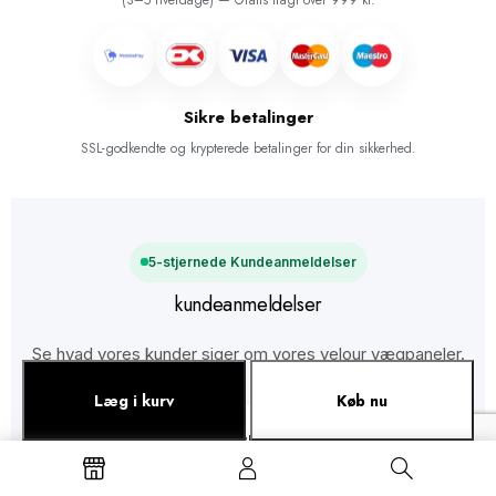
Sikre betalinger
SSL-godkendte og krypterede betalinger for din sikkerhed.
5-stjernede Kundeanmeldelser
kundeanmeldelser
Se hvad vores kunder siger om vores velour vægpaneler.
Læg i kurv
Køb nu
Mette Hansen
Fantastisk kvalitet! Jeg bestilte de
mørkegrønne velourpaneler, og de ser