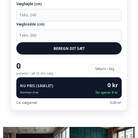
Væghøjde (cm)
Vægbredde (cm)
BEREGN DIT SÆT
0
Sætpris i dag
paneler i alt til din væg
0 kr
NU PRIS (SAMLET)
Normal: 0 kr
Du sparer 0 kr
Ca. vægareal:
0,00 m²