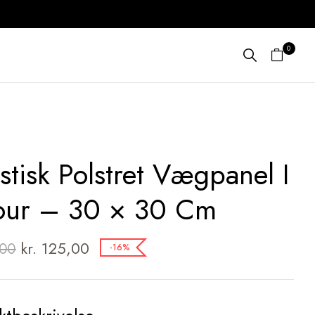
0
stisk Polstret Vægpanel I
our – 30 × 30 Cm
kr.
125,00
00
-16%