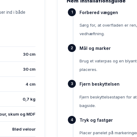
Nem installationsguide
Forbered væggen
ser ind i både
Sørg for, at overfladen er ren,
vedhæftning.
Mål og marker
30 cm
Brug et vaterpas og en blyant 
30 cm
placeres.
Fjern beskyttelsen
4 cm
Fjern beskyttelsestapen for a
0,7 kg
bagside.
our, skum og MDF
Tryk og fastgør
Blød velour
Placer panelet på markeringen 