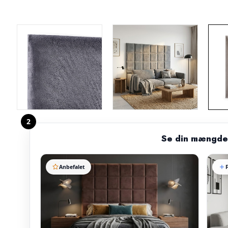
2
Se din mængde
Anbefalet