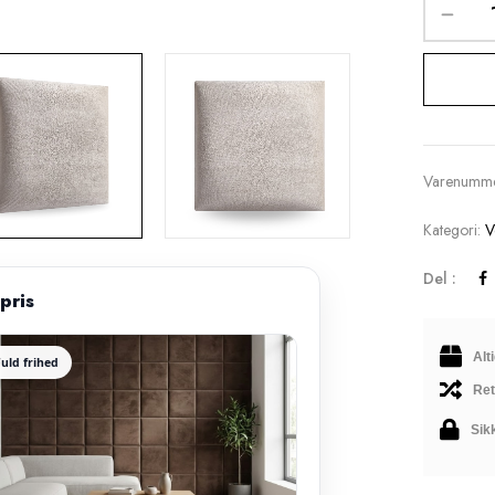
Varenumme
Kategori:
V
Del :
pris
Alt
Fuld frihed
Ret
Sik