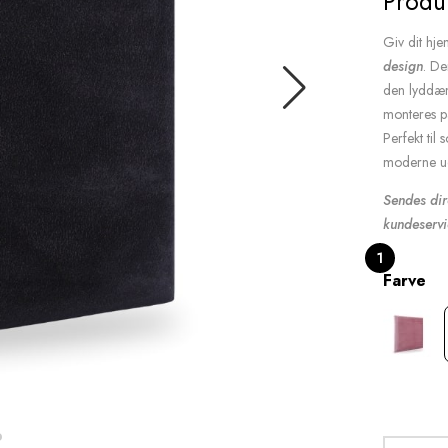
Produ
Giv dit hje
design
. De
den lyddæm
monteres p
Perfekt til
moderne ud
Sendes dir
kundeservi
1
Farve