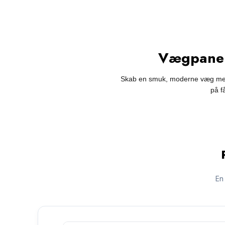
Vægpanel
Skab en smuk, moderne væg med b
på f
En