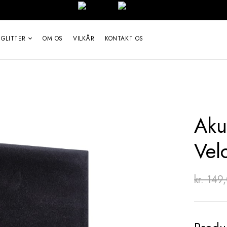
 GLITTER
OM OS
VILKÅR
KONTAKT OS
Aku
Vel
kr.
149,