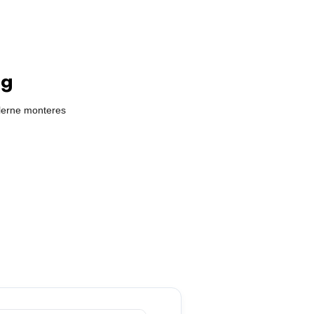
ng
elerne monteres