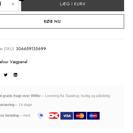
LÆG I KURV
KØB NU
r (SKU):
306659135699
elour Vægpanel
id gratis fragt over 999kr
— Levering fra Taastrup, hurtig og pålidelig
urnering
— 14 dage
ker betaling
— med