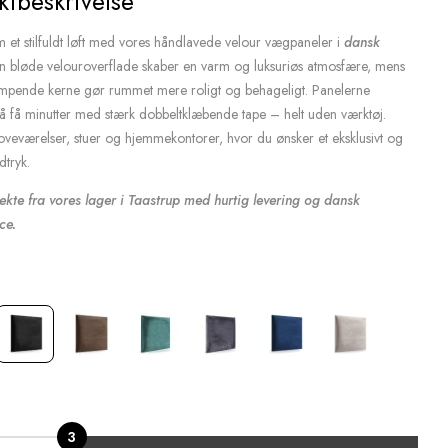
ktbeskrivelse
m et stilfuldt løft med vores håndlavede velour vægpaneler i
dansk
n bløde velouroverflade skaber en varm og luksuriøs atmosfære, mens
pende kerne gør rummet mere roligt og behageligt. Panelerne
å få minutter med stærk dobbeltklæbende tape – helt uden værktøj.
 soveværelser, stuer og hjemmekontorer, hvor du ønsker et eksklusivt og
tryk.
ekte fra vores lager i Taastrup med hurtig levering og dansk
ce.
3