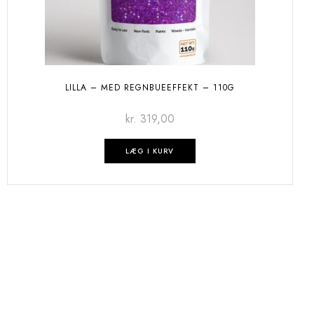
LILLA – MED REGNBUEEFFEKT – 110G
kr.
319,00
LÆG I KURV