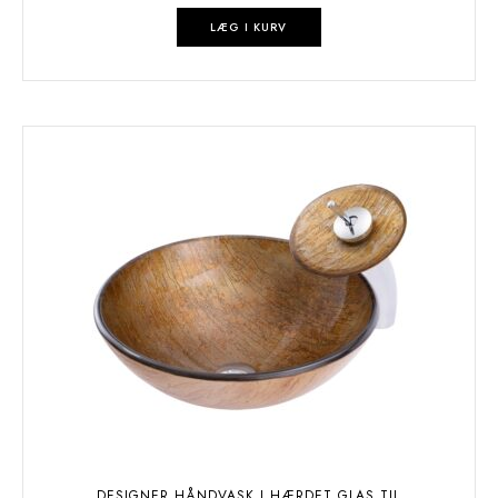
LÆG I KURV
DESIGNER HÅNDVASK I HÆRDET GLAS TIL