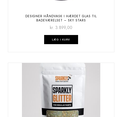
DESIGNER HÅNDVASK I HÆRDET GLAS TIL
BADEVÆRELSET – SKY STARS
kr.
3.899,00
LÆG I KURV