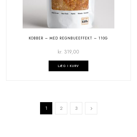
KOBBER – MED REGNBUEEFFEKT – 110G
kr.
319,00
LÆG I KURV
1
2
3