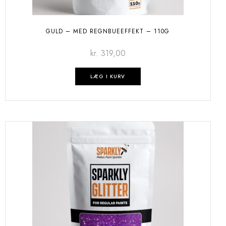
GULD – MED REGNBUEEFFEKT – 110G
kr.
319,00
LÆG I KURV