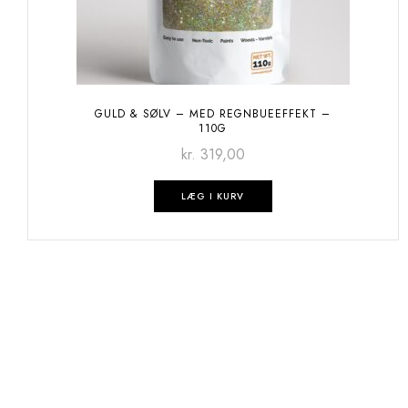
GULD & SØLV – MED REGNBUEEFFEKT –
110G
kr.
319,00
LÆG I KURV