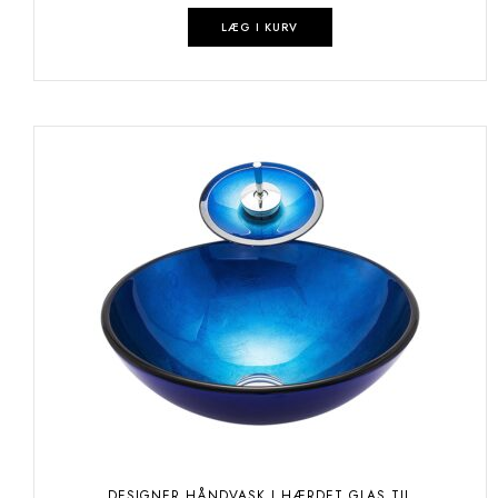
LÆG I KURV
DESIGNER HÅNDVASK I HÆRDET GLAS TIL