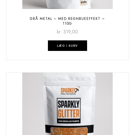
GRÅ METAL – MED REGNBUEEFFEKT –
110G
kr.
319,00
LÆG I KURV