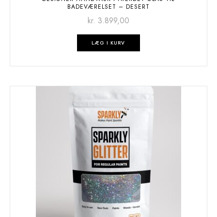
BADEVÆRELSET – DESERT
kr.
3.899,00
LÆG I KURV