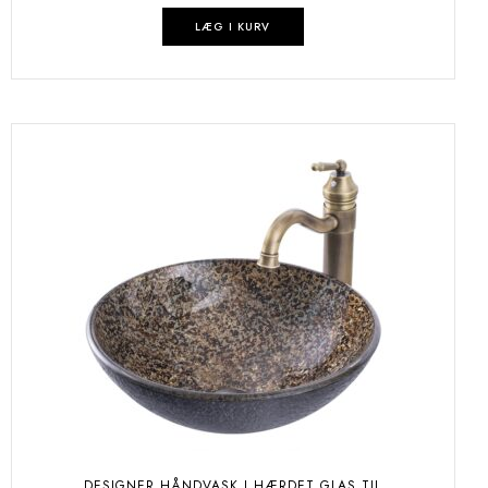
LÆG I KURV
DESIGNER HÅNDVASK I HÆRDET GLAS TIL