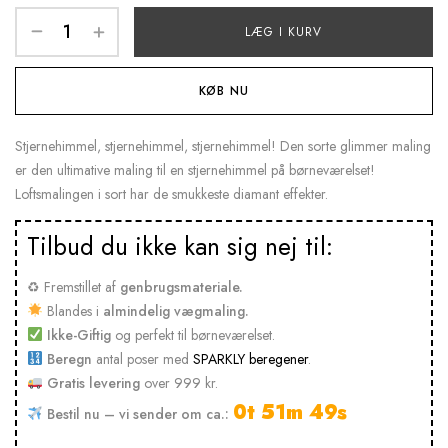
LÆG I KURV
KØB NU
Stjernehimmel, stjernehimmel, stjernehimmel! Den sorte glimmer maling
er den ultimative maling til en stjernehimmel på børneværelset!
Loftsmalingen i sort har de smukkeste diamant effekter.
Tilbud du ikke kan sig nej til:
♻ Fremstillet af
genbrugsmateriale.
Blandes i
almindelig vægmaling.
Ikke-Giftig
og perfekt til børneværelset.
Beregn
antal poser med
SPARKLY beregener
.
Gratis levering
over 999 kr.
0t 51m 49s
Bestil nu – vi sender om ca.: