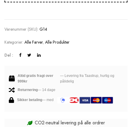
Varenummer (SKU):
G14
Kategorier:
Alle Farver
,
Alle Produkter
Del :
Altid gratis fragt over
— Levering fra Taastrup, hurtig og
999kr
pålidelig
Returnering
— 14 dage
Sikker betaling
— med
CO2-neutral levering på alle ordrer