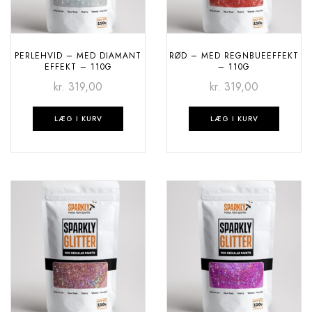
PERLEHVID – MED DIAMANT
RØD – MED REGNBUEEFFEKT
EFFEKT – 110G
– 110G
kr.
319,00
kr.
319,00
LÆG I KURV
LÆG I KURV