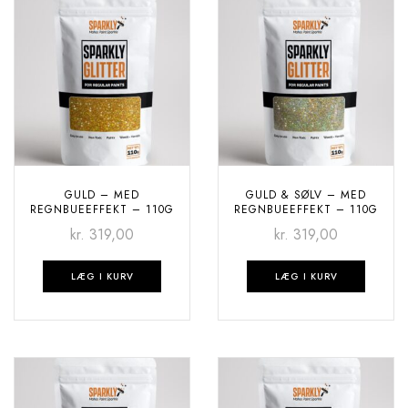
GULD – MED
GULD & SØLV – MED
REGNBUEEFFEKT – 110G
REGNBUEEFFEKT – 110G
kr.
319,00
kr.
319,00
LÆG I KURV
LÆG I KURV