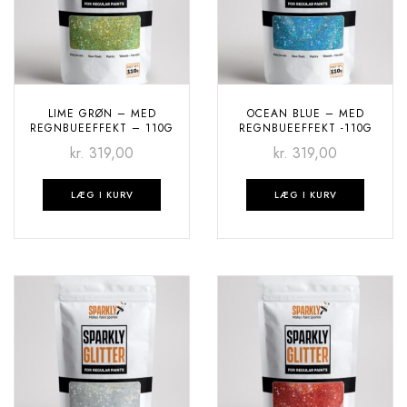
LIME GRØN – MED
OCEAN BLUE – MED
REGNBUEEFFEKT – 110G
REGNBUEEFFEKT -110G
kr.
319,00
kr.
319,00
LÆG I KURV
LÆG I KURV