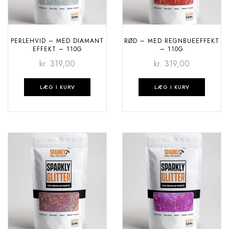
PERLEHVID – MED DIAMANT
RØD – MED REGNBUEEFFEKT
EFFEKT – 110G
– 110G
kr.
319,00
kr.
319,00
LÆG I KURV
LÆG I KURV