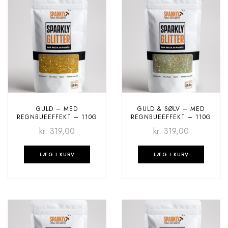
GULD – MED
GULD & SØLV – MED
REGNBUEEFFEKT – 110G
REGNBUEEFFEKT – 110G
kr.
319,00
kr.
319,00
LÆG I KURV
LÆG I KURV