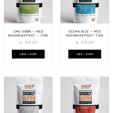
LIME GRØN – MED
OCEAN BLUE – MED
REGNBUEEFFEKT – 110G
REGNBUEEFFEKT -110G
kr.
319,00
kr.
319,00
LÆG I KURV
LÆG I KURV