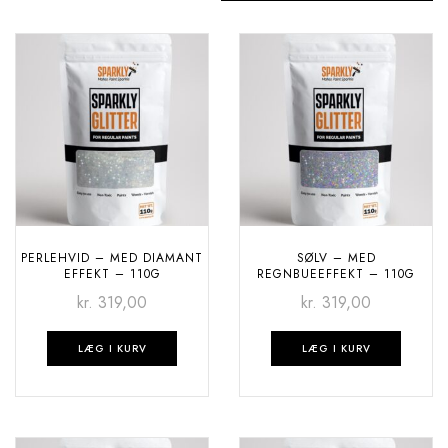
PERLEHVID – MED DIAMANT
SØLV – MED
EFFEKT – 110G
REGNBUEEFFEKT – 110G
kr.
319,00
kr.
319,00
LÆG I KURV
LÆG I KURV