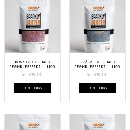
ROSA GULD – MED
GRÅ METAL – MED
REGNBUEEFFEKT – 110G
REGNBUEEFFEKT – 110G
kr.
319,00
kr.
319,00
LÆG I KURV
LÆG I KURV