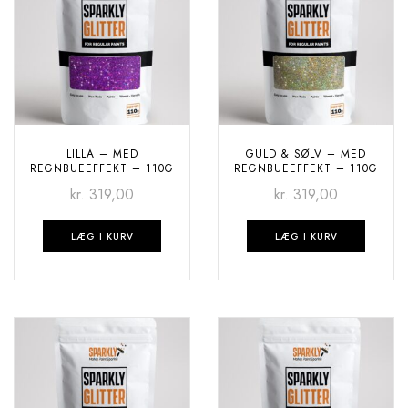
LILLA – MED
GULD & SØLV – MED
REGNBUEEFFEKT – 110G
REGNBUEEFFEKT – 110G
kr.
319,00
kr.
319,00
LÆG I KURV
LÆG I KURV